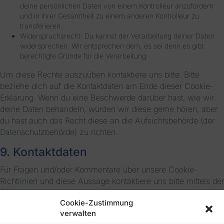
deine persönlichen Daten von einem Kontrolleur anzufordern
und in ihrer Gesamtheit zu einem anderen Kontrolleur zu
transferieren.
Widerspruchsrecht: Du kannst der Verarbeitung deiner Daten
widersprechen. Wir entsprechen dem, es sei denn es gibt
berechtigte Gründe für die Verarbeitung.
Um diese Rechte auszuüben kontaktiere uns bitte. Bitte
beziehe dich auf die Kontaktdaten am Ende dieser Cookie-
Erklärung. Wenn du eine Beschwerde darüber hast, wie wir
deine Daten behandeln, würden wir diese gerne hören, aber
du hast auch das Recht diese an die Aufsichtsbehörde (der
Datenschutzbehörde) zu richten.
9. Kontaktdaten
Für Fragen und/oder Kommentare über unsere Cookie-
Richtlinien und diese Aussage kontaktiere uns bitte mittels der
folgenden Kontaktdaten:
Cookie-Zustimmung
Rita Kieber-Beck
verwalten
Treuunternehmen reg. / Trust reg.