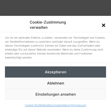
Cookie-Zustimmung
verwalten
Um dir ein optimales Erlebnis zu bieten, verwenden wir Technologien wie Cookies,
um Geräteinformationen zu speichern und/oder darauf zuzugreifen. Wenn du
diesen Technologien zustimmst, können wir Daten wie das Surfverhalten oder
eindeutige IDs auf dieser Website verarbeiten. Wenn du deine Zustimmung nicht
erteilst oder zurückziehst, können bestimmte Merkmale und Funktionen
beeinträchtigt werden.
Akzeptieren
Ablehnen
Einstellungen ansehen
Cookie-Richtlinie
Datenschutzerklärung
Impressum