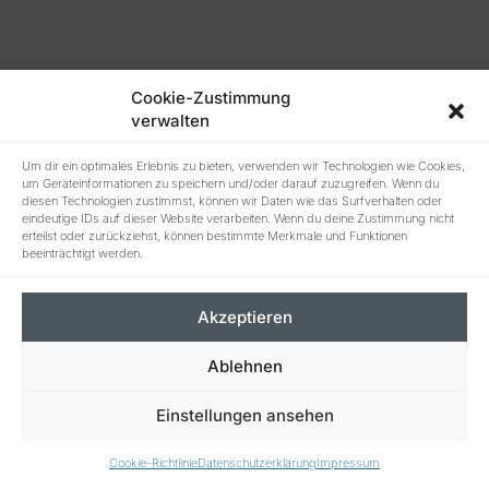
Cookie-Zustimmung
verwalten
Um dir ein optimales Erlebnis zu bieten, verwenden wir Technologien wie Cookies,
um Geräteinformationen zu speichern und/oder darauf zuzugreifen. Wenn du
diesen Technologien zustimmst, können wir Daten wie das Surfverhalten oder
eindeutige IDs auf dieser Website verarbeiten. Wenn du deine Zustimmung nicht
erteilst oder zurückziehst, können bestimmte Merkmale und Funktionen
beeinträchtigt werden.
Akzeptieren
Ablehnen
Einstellungen ansehen
Cookie-Richtlinie
Datenschutzerklärung
Impressum